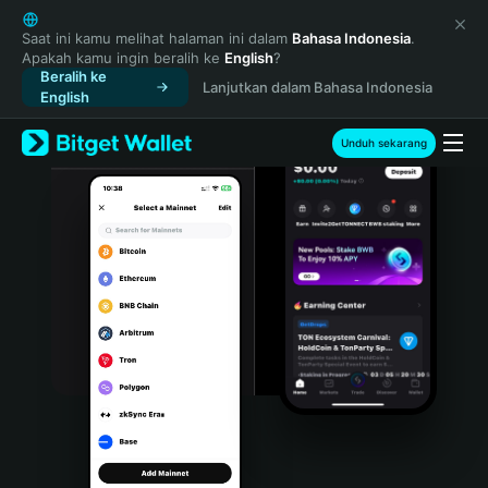
English
日本語
Saat ini kamu melihat halaman ini dalam
Bahasa Indonesia
.
Apakah kamu ingin beralih ke
English
?
Tiếng Việt
Beralih ke
Lanjutkan dalam Bahasa Indonesia
Русский
English
Español (Latinoamérica)
Türkçe
Unduh sekarang
Italiano
Français
Deutsch
简体中文
繁體中文
Português (Portugal)
Bahasa Indonesia
ภาษาไทย
हिन्दी
বাংলা
Español
Português (Brasil)
Español (Argentina)