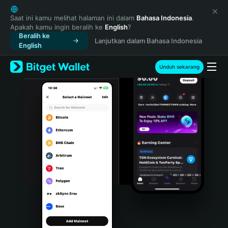
English
日本語
Saat ini kamu melihat halaman ini dalam
Bahasa Indonesia
.
Apakah kamu ingin beralih ke
English
?
Tiếng Việt
Beralih ke
Lanjutkan dalam Bahasa Indonesia
Русский
English
Español (Latinoamérica)
Türkçe
Unduh sekarang
Italiano
Français
Deutsch
简体中文
繁體中文
Português (Portugal)
Bahasa Indonesia
ภาษาไทย
हिन्दी
বাংলা
Español
Português (Brasil)
Español (Argentina)