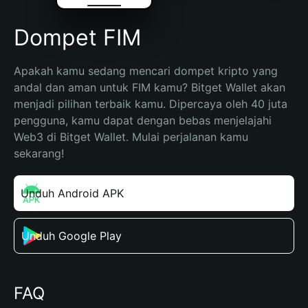
Dompet FIM
Apakah kamu sedang mencari dompet kripto yang 
andal dan aman untuk FIM kamu? Bitget Wallet akan 
menjadi pilihan terbaik kamu. Dipercaya oleh 40 juta 
pengguna, kamu dapat dengan bebas menjelajahi 
Web3 di Bitget Wallet. Mulai perjalanan kamu 
sekarang!
Unduh Android APK
Unduh Google Play
FAQ