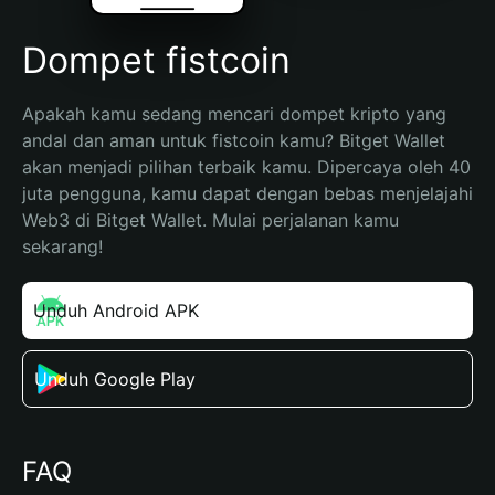
Dompet fistcoin
Apakah kamu sedang mencari dompet kripto yang 
andal dan aman untuk fistcoin kamu? Bitget Wallet 
akan menjadi pilihan terbaik kamu. Dipercaya oleh 40 
juta pengguna, kamu dapat dengan bebas menjelajahi 
Web3 di Bitget Wallet. Mulai perjalanan kamu 
sekarang!
Unduh Android APK
Unduh Google Play
FAQ