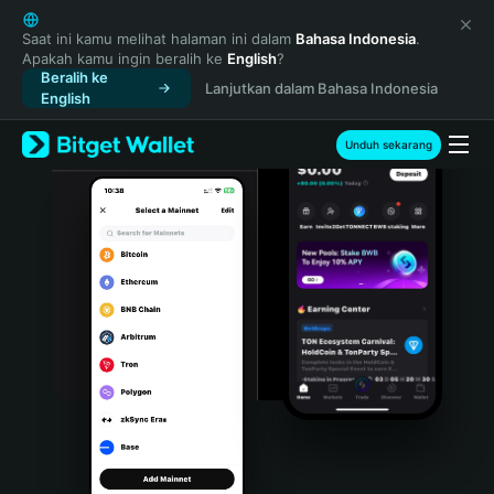
English
日本語
Saat ini kamu melihat halaman ini dalam
Bahasa Indonesia
.
Apakah kamu ingin beralih ke
English
?
Tiếng Việt
Beralih ke
Lanjutkan dalam Bahasa Indonesia
Русский
English
Español (Latinoamérica)
Türkçe
Unduh sekarang
Italiano
Français
Deutsch
简体中文
繁體中文
Português (Portugal)
Bahasa Indonesia
ภาษาไทย
हिन्दी
বাংলা
Español
Português (Brasil)
Español (Argentina)