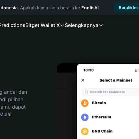
ndonesia
. Apakah kamu ingin beralih ke
English
?
Beralih ke
Predictions
Bitget Wallet X
Selengkapnya
 andal dan 
i pilihan 
kamu dapat 
ulai 