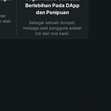
Berlebihan Pada DApp
dan Penipuan
sar
i aset
Sebagai sebuah dompet,
menjaga aset pengguna adalah
inti dari misi kami.