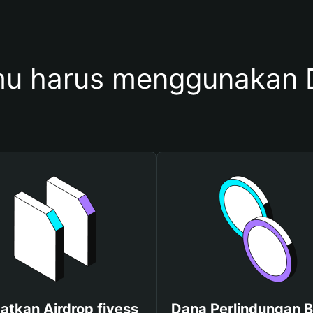
u harus menggunakan D
atkan Airdrop fivess
Dana Perlindungan B