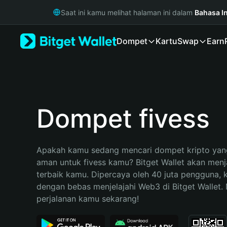
English
Saat ini kamu melihat halaman ini dalam
Bahasa I
日本語
Tiếng Việt
Dompet
Kartu
Swap
Earn
Русский
Español (Latinoamérica)
Türkçe
Italiano
Français
Deutsch
Dompet fivess
简体中文
繁體中文
Português (Portugal)
Apakah kamu sedang mencari dompet kripto yang
Bahasa Indonesia
aman untuk fivess kamu? Bitget Wallet akan menjad
ภาษาไทย
terbaik kamu. Dipercaya oleh 40 juta pengguna, 
हिन्दी
dengan bebas menjelajahi Web3 di Bitget Wallet. M
বাংলা
perjalanan kamu sekarang!
Español
Português (Brasil)
Español (Argentina)