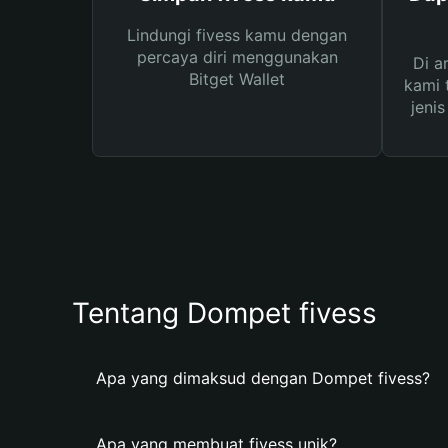
Lindungi fivess kamu dengan
percaya diri menggunakan
Di a
Bitget Wallet
kami 
jeni
Tentang Dompet fivess
Apa yang dimaksud dengan Dompet fivess?
Apa yang membuat fivess unik?