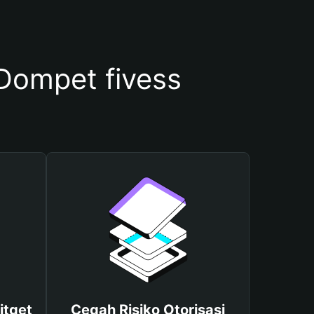
ompet fivess
itget
Cegah Risiko Otorisasi