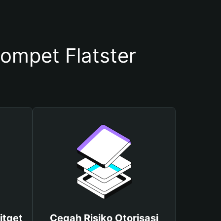
mpet Flatster
itget
Cegah Risiko Otorisasi