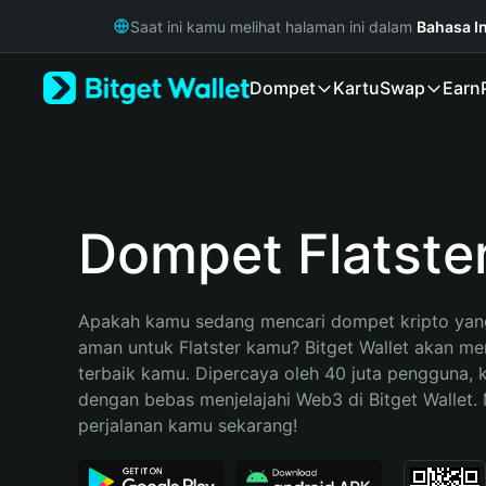
English
Saat ini kamu melihat halaman ini dalam
Bahasa I
日本語
Tiếng Việt
Dompet
Kartu
Swap
Earn
Русский
Español (Latinoamérica)
Türkçe
Italiano
Français
Deutsch
Dompet Flatste
简体中文
繁體中文
Português (Portugal)
Apakah kamu sedang mencari dompet kripto yang
Bahasa Indonesia
aman untuk Flatster kamu? Bitget Wallet akan menj
ภาษาไทย
terbaik kamu. Dipercaya oleh 40 juta pengguna, 
हिन्दी
dengan bebas menjelajahi Web3 di Bitget Wallet. M
বাংলা
perjalanan kamu sekarang!
Español
Português (Brasil)
Español (Argentina)