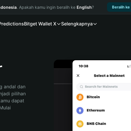
ndonesia
. Apakah kamu ingin beralih ke
English
?
Beralih ke
Predictions
Bitget Wallet X
Selengkapnya
r
 andal dan 
adi pilihan 
kamu dapat 
ulai 