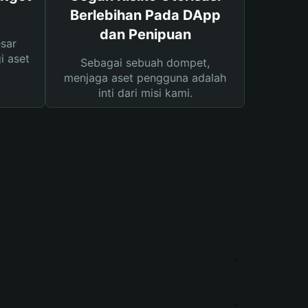
Berlebihan Pada DApp
dan Penipuan
sar
i aset
Sebagai sebuah dompet,
menjaga aset pengguna adalah
inti dari misi kami.