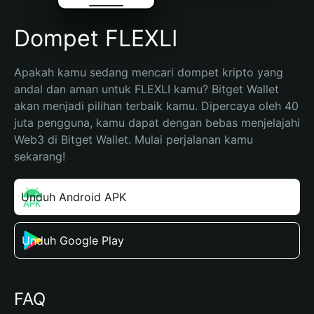
Dompet FLEXLI
Apakah kamu sedang mencari dompet kripto yang 
andal dan aman untuk FLEXLI kamu? Bitget Wallet 
akan menjadi pilihan terbaik kamu. Dipercaya oleh 40 
juta pengguna, kamu dapat dengan bebas menjelajahi 
Web3 di Bitget Wallet. Mulai perjalanan kamu 
sekarang!
Unduh Android APK
Unduh Google Play
FAQ