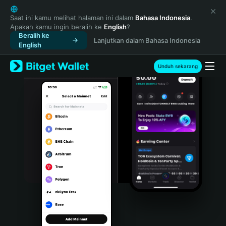
English
日本語
Saat ini kamu melihat halaman ini dalam
Bahasa Indonesia
.
Apakah kamu ingin beralih ke
English
?
Tiếng Việt
Beralih ke
Lanjutkan dalam Bahasa Indonesia
Русский
English
Español (Latinoamérica)
Türkçe
Unduh sekarang
Italiano
Français
Deutsch
简体中文
繁體中文
Português (Portugal)
Bahasa Indonesia
ภาษาไทย
हिन्दी
বাংলা
Español
Português (Brasil)
Español (Argentina)