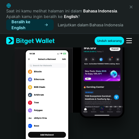
English
日本語
Saat ini kamu melihat halaman ini dalam
Bahasa Indonesia
.
Apakah kamu ingin beralih ke
English
?
Tiếng Việt
Beralih ke
Lanjutkan dalam Bahasa Indonesia
Русский
English
Español (Latinoamérica)
Türkçe
Unduh sekarang
Italiano
Français
Deutsch
简体中文
繁體中文
Português (Portugal)
Bahasa Indonesia
ภาษาไทย
हिन्दी
বাংলা
Español
Português (Brasil)
Español (Argentina)