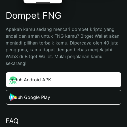
Dompet FNG
Apakah kamu sedang mencari dompet kripto yang 
andal dan aman untuk FNG kamu? Bitget Wallet akan 
menjadi pilihan terbaik kamu. Dipercaya oleh 40 juta 
pengguna, kamu dapat dengan bebas menjelajahi 
Web3 di Bitget Wallet. Mulai perjalanan kamu 
sekarang!
Unduh Android APK
Unduh Google Play
FAQ