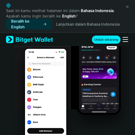
English
日本語
Saat ini kamu melihat halaman ini dalam
Bahasa Indonesia
.
Apakah kamu ingin beralih ke
English
?
Tiếng Việt
Beralih ke
Lanjutkan dalam Bahasa Indonesia
Русский
English
Español (Latinoamérica)
Türkçe
Unduh sekarang
Italiano
Français
Deutsch
简体中文
繁體中文
Português (Portugal)
Bahasa Indonesia
ภาษาไทย
हिन्दी
বাংলা
Español
Português (Brasil)
Español (Argentina)