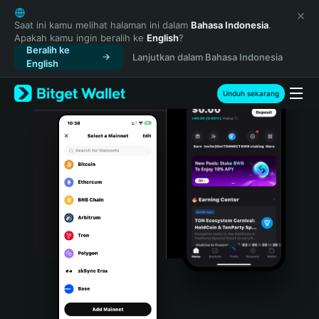
English
日本語
Saat ini kamu melihat halaman ini dalam
Bahasa Indonesia
.
Apakah kamu ingin beralih ke
English
?
Tiếng Việt
Beralih ke
Lanjutkan dalam Bahasa Indonesia
Русский
English
Español (Latinoamérica)
Türkçe
Unduh sekarang
Italiano
Français
Deutsch
简体中文
繁體中文
Português (Portugal)
Bahasa Indonesia
ภาษาไทย
हिन्दी
বাংলা
Español
Português (Brasil)
Español (Argentina)