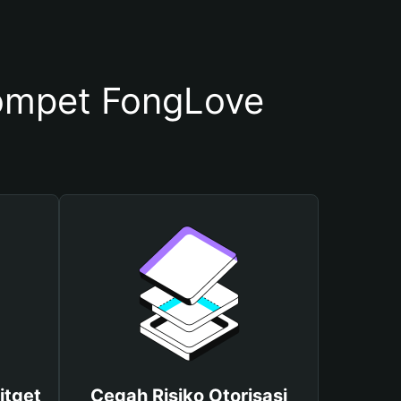
ompet FongLove
itget
Cegah Risiko Otorisasi