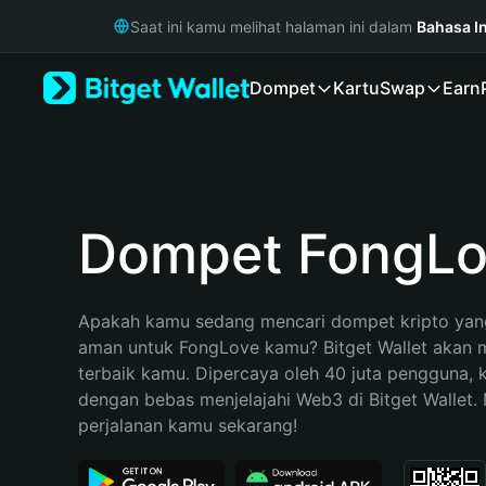
English
Saat ini kamu melihat halaman ini dalam
Bahasa I
日本語
Tiếng Việt
Dompet
Kartu
Swap
Earn
Русский
Español (Latinoamérica)
Türkçe
Italiano
Français
Deutsch
Dompet FongLo
简体中文
繁體中文
Português (Portugal)
Apakah kamu sedang mencari dompet kripto yang
Bahasa Indonesia
aman untuk FongLove kamu? Bitget Wallet akan me
ภาษาไทย
terbaik kamu. Dipercaya oleh 40 juta pengguna, 
हिन्दी
dengan bebas menjelajahi Web3 di Bitget Wallet. M
বাংলা
perjalanan kamu sekarang!
Español
Português (Brasil)
Español (Argentina)