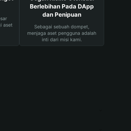
Berlebihan Pada DApp
dan Penipuan
sar
i aset
Sebagai sebuah dompet,
menjaga aset pengguna adalah
inti dari misi kami.