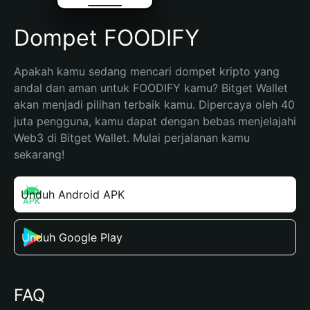
Dompet FOODIFY
Apakah kamu sedang mencari dompet kripto yang 
andal dan aman untuk FOODIFY kamu? Bitget Wallet 
akan menjadi pilihan terbaik kamu. Dipercaya oleh 40 
juta pengguna, kamu dapat dengan bebas menjelajahi 
Web3 di Bitget Wallet. Mulai perjalanan kamu 
sekarang!
Unduh Android APK
Unduh Google Play
FAQ