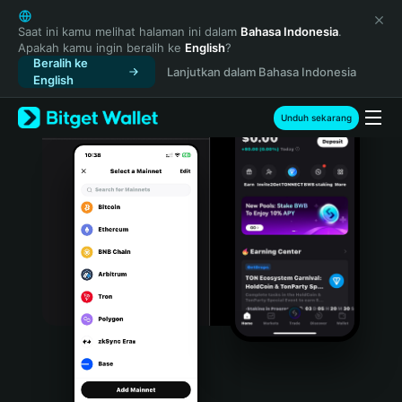
English
日本語
Saat ini kamu melihat halaman ini dalam
Bahasa Indonesia
.
Apakah kamu ingin beralih ke
English
?
Tiếng Việt
Beralih ke
Lanjutkan dalam Bahasa Indonesia
Русский
English
Español (Latinoamérica)
Türkçe
Unduh sekarang
Italiano
Français
Deutsch
简体中文
繁體中文
Português (Portugal)
Bahasa Indonesia
ภาษาไทย
हिन्दी
বাংলা
Español
Português (Brasil)
Español (Argentina)