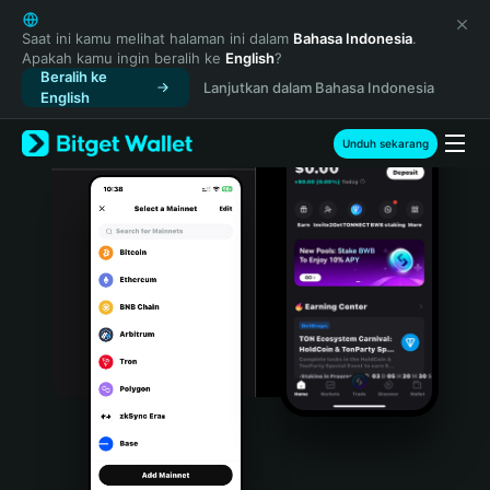
English
日本語
Saat ini kamu melihat halaman ini dalam
Bahasa Indonesia
.
Apakah kamu ingin beralih ke
English
?
Tiếng Việt
Beralih ke
Lanjutkan dalam Bahasa Indonesia
Русский
English
Español (Latinoamérica)
Türkçe
Unduh sekarang
Italiano
Français
Deutsch
简体中文
繁體中文
Português (Portugal)
Bahasa Indonesia
ภาษาไทย
हिन्दी
বাংলা
Español
Português (Brasil)
Español (Argentina)