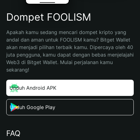
Dompet FOOLISM
Apakah kamu sedang mencari dompet kripto yang 
andal dan aman untuk FOOLISM kamu? Bitget Wallet 
akan menjadi pilihan terbaik kamu. Dipercaya oleh 40 
juta pengguna, kamu dapat dengan bebas menjelajahi 
Web3 di Bitget Wallet. Mulai perjalanan kamu 
sekarang!
Unduh Android APK
Unduh Google Play
FAQ