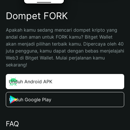
Dompet FORK
Apakah kamu sedang mencari dompet kripto yang 
andal dan aman untuk FORK kamu? Bitget Wallet 
akan menjadi pilihan terbaik kamu. Dipercaya oleh 40 
juta pengguna, kamu dapat dengan bebas menjelajahi 
Web3 di Bitget Wallet. Mulai perjalanan kamu 
sekarang!
Unduh Android APK
Unduh Google Play
FAQ