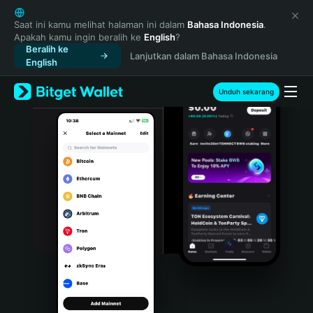
English
日本語
Saat ini kamu melihat halaman ini dalam
Bahasa Indonesia
.
Apakah kamu ingin beralih ke
English
?
Tiếng Việt
Beralih ke
Lanjutkan dalam Bahasa Indonesia
Русский
English
Español (Latinoamérica)
Türkçe
Unduh sekarang
Italiano
Français
Deutsch
简体中文
繁體中文
Português (Portugal)
Bahasa Indonesia
ภาษาไทย
हिन्दी
বাংলা
Español
Português (Brasil)
Español (Argentina)