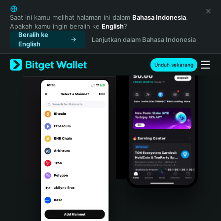
English
日本語
Saat ini kamu melihat halaman ini dalam
Bahasa Indonesia
.
Apakah kamu ingin beralih ke
English
?
Tiếng Việt
Beralih ke
Lanjutkan dalam Bahasa Indonesia
Русский
English
Español (Latinoamérica)
Türkçe
Unduh sekarang
Italiano
Français
Deutsch
简体中文
繁體中文
Português (Portugal)
Bahasa Indonesia
ภาษาไทย
हिन्दी
বাংলা
Español
Português (Brasil)
Español (Argentina)