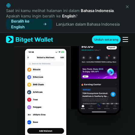
English
日本語
Saat ini kamu melihat halaman ini dalam
Bahasa Indonesia
.
Apakah kamu ingin beralih ke
English
?
Tiếng Việt
Beralih ke
Lanjutkan dalam Bahasa Indonesia
Русский
English
Español (Latinoamérica)
Türkçe
Unduh sekarang
Italiano
Français
Deutsch
简体中文
繁體中文
Português (Portugal)
Bahasa Indonesia
ภาษาไทย
हिन्दी
বাংলা
Español
Português (Brasil)
Español (Argentina)