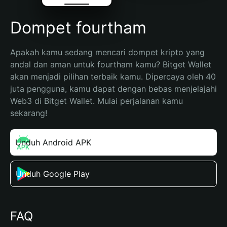
Dompet fourtham
Apakah kamu sedang mencari dompet kripto yang 
andal dan aman untuk fourtham kamu? Bitget Wallet 
akan menjadi pilihan terbaik kamu. Dipercaya oleh 40 
juta pengguna, kamu dapat dengan bebas menjelajahi 
Web3 di Bitget Wallet. Mulai perjalanan kamu 
sekarang!
Unduh Android APK
Unduh Google Play
FAQ