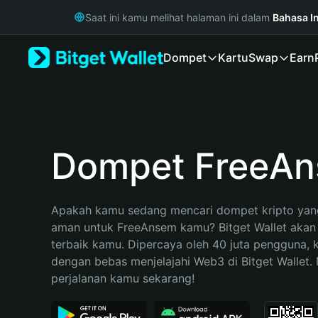
English
Saat ini kamu melihat halaman ini dalam
Bahasa I
日本語
Tiếng Việt
Dompet
Kartu
Swap
Earn
Русский
Español (Latinoamérica)
Türkçe
Italiano
Français
Deutsch
Dompet FreeA
简体中文
繁體中文
Português (Portugal)
Apakah kamu sedang mencari dompet kripto yang
Bahasa Indonesia
aman untuk FreeAnsem kamu? Bitget Wallet akan m
ภาษาไทย
terbaik kamu. Dipercaya oleh 40 juta pengguna, 
हिन्दी
dengan bebas menjelajahi Web3 di Bitget Wallet. M
বাংলা
perjalanan kamu sekarang!
Español
Português (Brasil)
Español (Argentina)