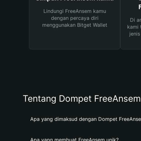
Lindungi FreeAnsem kamu
dengan percaya diri
Di a
menggunakan Bitget Wallet
kami 
jeni
Tentang Dompet FreeAnsem
Apa yang dimaksud dengan Dompet FreeAns
Apa yang membuat FreeAnsem unik?