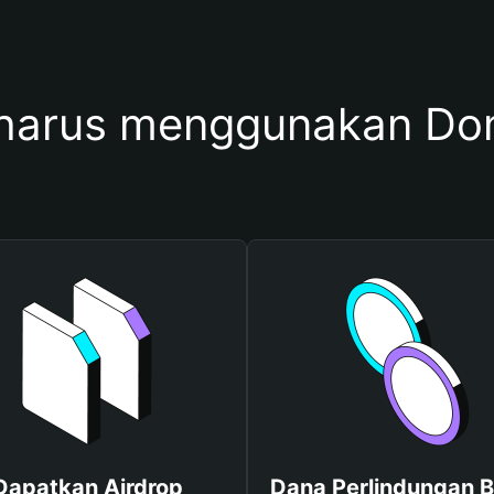
harus menggunakan Do
Dapatkan Airdrop
Dana Perlindungan B