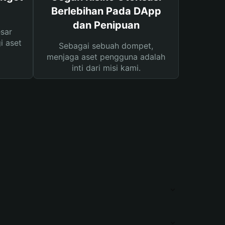
Berlebihan Pada DApp
dan Penipuan
sar
i aset
Sebagai sebuah dompet,
menjaga aset pengguna adalah
inti dari misi kami.