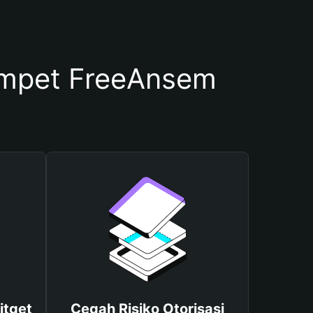
mpet FreeAnsem
itget
Cegah Risiko Otorisasi