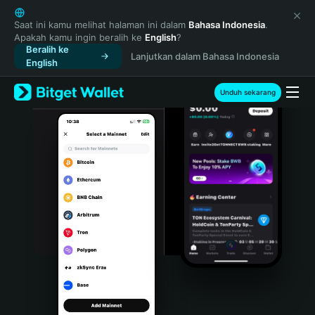
English
日本語
Saat ini kamu melihat halaman ini dalam
Bahasa Indonesia
.
Apakah kamu ingin beralih ke
English
?
Tiếng Việt
Beralih ke
Lanjutkan dalam Bahasa Indonesia
Русский
English
Español (Latinoamérica)
Türkçe
Unduh sekarang
Italiano
Français
Deutsch
简体中文
繁體中文
Português (Portugal)
Bahasa Indonesia
ภาษาไทย
हिन्दी
বাংলা
Español
Português (Brasil)
Español (Argentina)