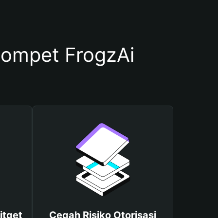
ompet FrogzAi
itget
Cegah Risiko Otorisasi