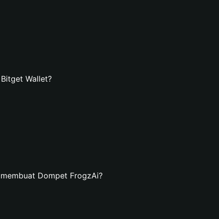
itget Wallet?
n membuat Dompet FrogzAi?