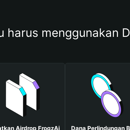
 harus menggunakan D
tkan Airdrop FrogzAi
Dana Perlindungan B