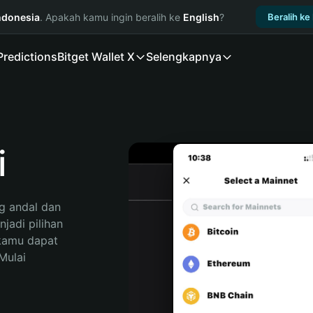
ndonesia
. Apakah kamu ingin beralih ke
English
?
Beralih ke
Predictions
Bitget Wallet X
Selengkapnya
i
 andal dan 
adi pilihan 
kamu dapat 
ulai 