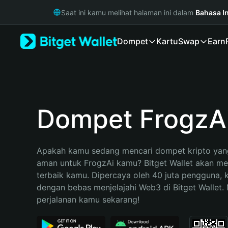
English
Saat ini kamu melihat halaman ini dalam
Bahasa I
日本語
Tiếng Việt
Dompet
Kartu
Swap
Earn
Русский
Español (Latinoamérica)
Türkçe
Italiano
Français
Deutsch
Dompet FrogzA
简体中文
繁體中文
Português (Portugal)
Apakah kamu sedang mencari dompet kripto yang
Bahasa Indonesia
aman untuk FrogzAi kamu? Bitget Wallet akan menj
ภาษาไทย
terbaik kamu. Dipercaya oleh 40 juta pengguna, 
हिन्दी
dengan bebas menjelajahi Web3 di Bitget Wallet. M
বাংলা
perjalanan kamu sekarang!
Español
Português (Brasil)
Español (Argentina)