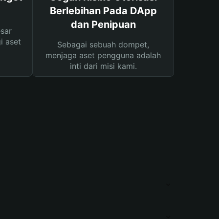
Berlebihan Pada DApp
dan Penipuan
sar
i aset
Sebagai sebuah dompet,
menjaga aset pengguna adalah
inti dari misi kami.