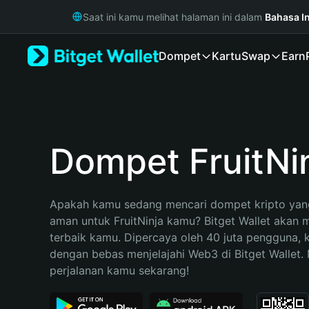
English
Saat ini kamu melihat halaman ini dalam
Bahasa I
日本語
Tiếng Việt
Dompet
Kartu
Swap
Earn
Русский
Español (Latinoamérica)
Türkçe
Italiano
Français
Deutsch
Dompet FruitNi
简体中文
繁體中文
Português (Portugal)
Apakah kamu sedang mencari dompet kripto yang
Bahasa Indonesia
aman untuk FruitNinja kamu? Bitget Wallet akan me
ภาษาไทย
terbaik kamu. Dipercaya oleh 40 juta pengguna, 
हिन्दी
dengan bebas menjelajahi Web3 di Bitget Wallet. M
বাংলা
perjalanan kamu sekarang!
Español
Português (Brasil)
Español (Argentina)