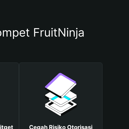
pet FruitNinja
itget
Cegah Risiko Otorisasi