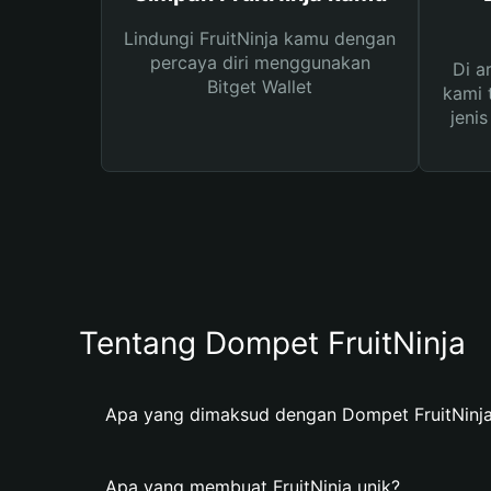
Lindungi FruitNinja kamu dengan
percaya diri menggunakan
Di a
Bitget Wallet
kami 
jeni
Tentang Dompet FruitNinja
Apa yang dimaksud dengan Dompet FruitNinj
Apa yang membuat FruitNinja unik?