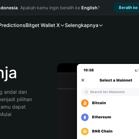
ndonesia
. Apakah kamu ingin beralih ke
English
?
Beralih ke
Predictions
Bitget Wallet X
Selengkapnya
nja
 andal dan 
njadi pilihan 
kamu dapat 
ulai 