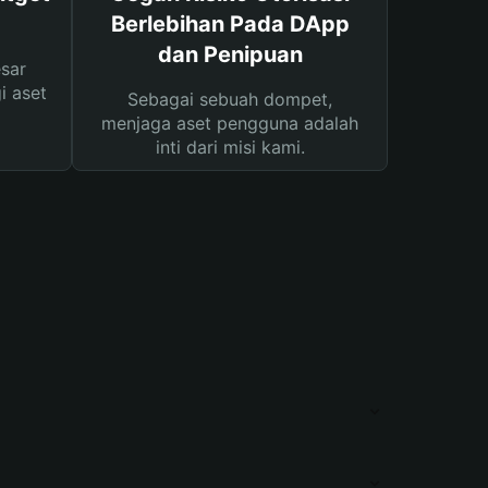
Berlebihan Pada DApp
dan Penipuan
sar
i aset
Sebagai sebuah dompet,
menjaga aset pengguna adalah
inti dari misi kami.