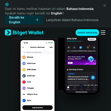
English
日本語
Saat ini kamu melihat halaman ini dalam
Bahasa Indonesia
.
Apakah kamu ingin beralih ke
English
?
Tiếng Việt
Beralih ke
Lanjutkan dalam Bahasa Indonesia
Русский
English
Español (Latinoamérica)
Türkçe
Unduh sekarang
Italiano
Français
Deutsch
简体中文
繁體中文
Português (Portugal)
Bahasa Indonesia
ภาษาไทย
हिन्दी
বাংলা
Español
Português (Brasil)
Español (Argentina)