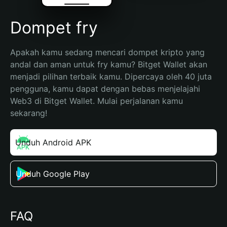
Dompet fry
Apakah kamu sedang mencari dompet kripto yang 
andal dan aman untuk fry kamu? Bitget Wallet akan 
menjadi pilihan terbaik kamu. Dipercaya oleh 40 juta 
pengguna, kamu dapat dengan bebas menjelajahi 
Web3 di Bitget Wallet. Mulai perjalanan kamu 
sekarang!
Unduh Android APK
Unduh Google Play
FAQ