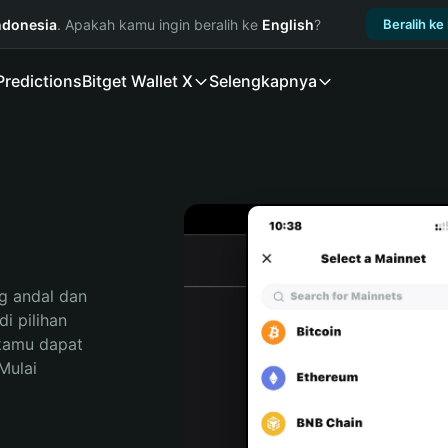
ndonesia
. Apakah kamu ingin beralih ke
English
?
Beralih ke
Predictions
Bitget Wallet X
Selengkapnya
 andal dan 
 pilihan 
kamu dapat 
ulai 