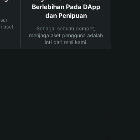
Berlebihan Pada DApp
dan Penipuan
sar
i aset
Sebagai sebuah dompet,
menjaga aset pengguna adalah
inti dari misi kami.