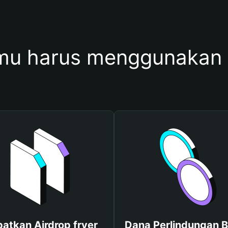
u harus menggunakan 
atkan Airdrop fryer
Dana Perlindungan B