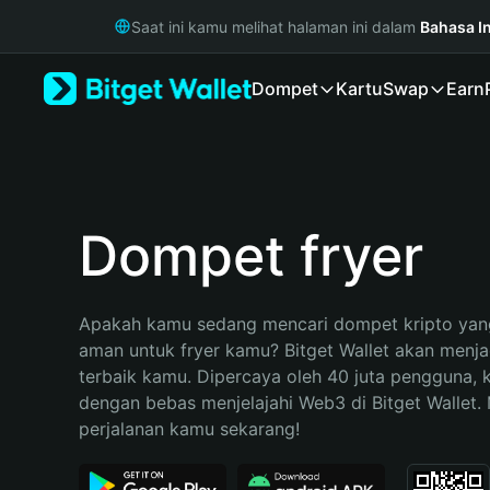
English
Saat ini kamu melihat halaman ini dalam
Bahasa I
日本語
Tiếng Việt
Dompet
Kartu
Swap
Earn
Русский
Español (Latinoamérica)
Türkçe
Italiano
Français
Deutsch
Dompet fryer
简体中文
繁體中文
Português (Portugal)
Apakah kamu sedang mencari dompet kripto yang
Bahasa Indonesia
aman untuk fryer kamu? Bitget Wallet akan menjadi
ภาษาไทย
terbaik kamu. Dipercaya oleh 40 juta pengguna, 
हिन्दी
dengan bebas menjelajahi Web3 di Bitget Wallet. M
বাংলা
perjalanan kamu sekarang!
Español
Português (Brasil)
Español (Argentina)