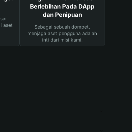
Berlebihan Pada DApp
dan Penipuan
sar
i aset
Sebagai sebuah dompet,
menjaga aset pengguna adalah
inti dari misi kami.