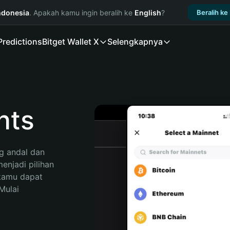
ndonesia
. Apakah kamu ingin beralih ke
English
?
Beralih ke
Predictions
Bitget Wallet X
Selengkapnya
nts
 andal dan 
njadi pilihan 
kamu dapat 
ulai 