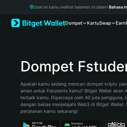
English
Saat ini kamu melihat halaman ini dalam
Bahasa I
日本語
Tiếng Việt
Dompet
Kartu
Swap
Earn
Русский
Español (Latinoamérica)
Türkçe
Italiano
Français
Deutsch
Dompet Fstude
简体中文
繁體中文
Português (Portugal)
Apakah kamu sedang mencari dompet kripto yang
Bahasa Indonesia
aman untuk Fstudents kamu? Bitget Wallet akan me
ภาษาไทย
terbaik kamu. Dipercaya oleh 40 juta pengguna, 
हिन्दी
dengan bebas menjelajahi Web3 di Bitget Wallet. M
বাংলা
perjalanan kamu sekarang!
Español
Português (Brasil)
Español (Argentina)