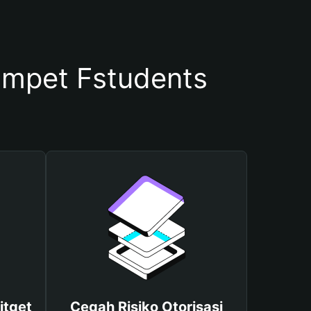
mpet Fstudents
itget
Cegah Risiko Otorisasi