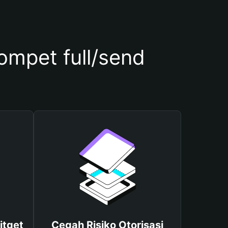
mpet full/send
itget
Cegah Risiko Otorisasi