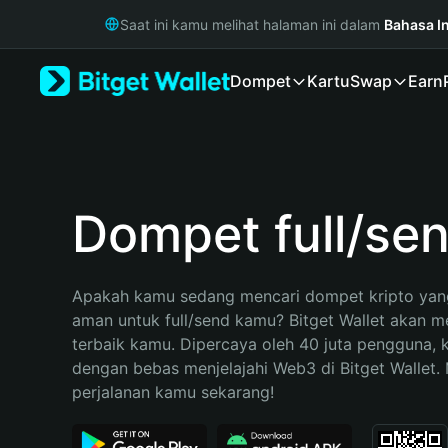
English
Saat ini kamu melihat halaman ini dalam
Bahasa I
日本語
Tiếng Việt
Dompet
Kartu
Swap
Earn
Русский
Español (Latinoamérica)
Türkçe
Italiano
Français
Deutsch
Dompet full/se
简体中文
繁體中文
Português (Portugal)
Apakah kamu sedang mencari dompet kripto yang
Bahasa Indonesia
aman untuk full/send kamu? Bitget Wallet akan men
ภาษาไทย
terbaik kamu. Dipercaya oleh 40 juta pengguna, 
हिन्दी
dengan bebas menjelajahi Web3 di Bitget Wallet. M
বাংলা
perjalanan kamu sekarang!
Español
Português (Brasil)
Español (Argentina)