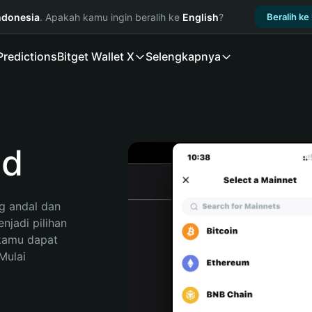
ndonesia
. Apakah kamu ingin beralih ke
English
?
Beralih ke
Predictions
Bitget Wallet X
Selengkapnya
nd
 andal dan 
jadi pilihan 
kamu dapat 
ulai 