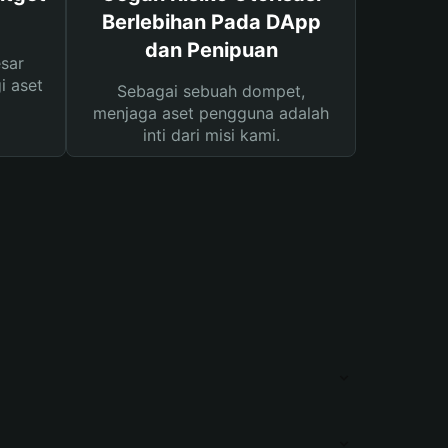
Berlebihan Pada DApp
dan Penipuan
sar
i aset
Sebagai sebuah dompet,
menjaga aset pengguna adalah
inti dari misi kami.