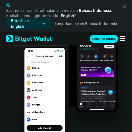
English
日本語
Saat ini kamu melihat halaman ini dalam
Bahasa Indonesia
.
Apakah kamu ingin beralih ke
English
?
Tiếng Việt
Beralih ke
Lanjutkan dalam Bahasa Indonesia
Русский
English
Español (Latinoamérica)
Türkçe
Unduh sekarang
Italiano
Français
Deutsch
简体中文
繁體中文
Português (Portugal)
Bahasa Indonesia
ภาษาไทย
हिन्दी
বাংলা
Español
Português (Brasil)
Español (Argentina)