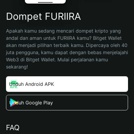
Dompet FURIIRA
Apakah kamu sedang mencari dompet kripto yang 
andal dan aman untuk FURIIRA kamu? Bitget Wallet 
akan menjadi pilihan terbaik kamu. Dipercaya oleh 40 
juta pengguna, kamu dapat dengan bebas menjelajahi 
Web3 di Bitget Wallet. Mulai perjalanan kamu 
sekarang!
Unduh Android APK
Unduh Google Play
FAQ