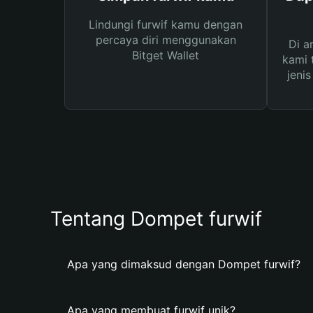
Lindungi furwif kamu dengan
percaya diri menggunakan
Di a
Bitget Wallet
kami 
jeni
Tentang Dompet furwif
Apa yang dimaksud dengan Dompet furwif?
Apa yang membuat furwif unik?