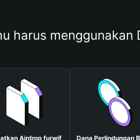
u harus menggunakan D
atkan Airdrop furwif
Dana Perlindungan B