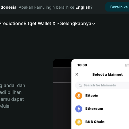
ndonesia
. Apakah kamu ingin beralih ke
English
?
Beralih ke
Predictions
Bitget Wallet X
Selengkapnya
 andal dan 
i pilihan 
kamu dapat 
ulai 