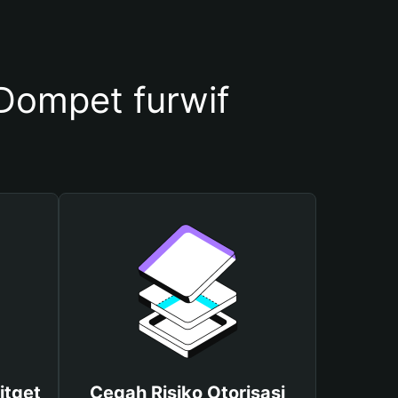
ompet furwif
itget
Cegah Risiko Otorisasi