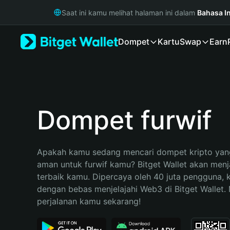
English
Saat ini kamu melihat halaman ini dalam
Bahasa I
日本語
Tiếng Việt
Dompet
Kartu
Swap
Earn
Русский
Español (Latinoamérica)
Türkçe
Italiano
Français
Deutsch
Dompet furwif
简体中文
繁體中文
Português (Portugal)
Apakah kamu sedang mencari dompet kripto yang
Bahasa Indonesia
aman untuk furwif kamu? Bitget Wallet akan menjad
ภาษาไทย
terbaik kamu. Dipercaya oleh 40 juta pengguna, 
हिन्दी
dengan bebas menjelajahi Web3 di Bitget Wallet. M
বাংলা
perjalanan kamu sekarang!
Español
Português (Brasil)
Español (Argentina)