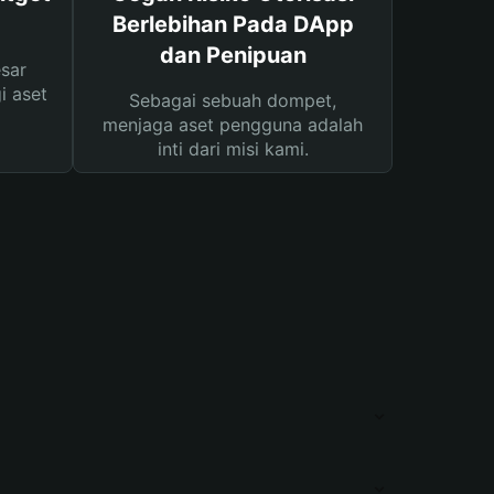
Berlebihan Pada DApp
dan Penipuan
sar
i aset
Sebagai sebuah dompet,
menjaga aset pengguna adalah
inti dari misi kami.