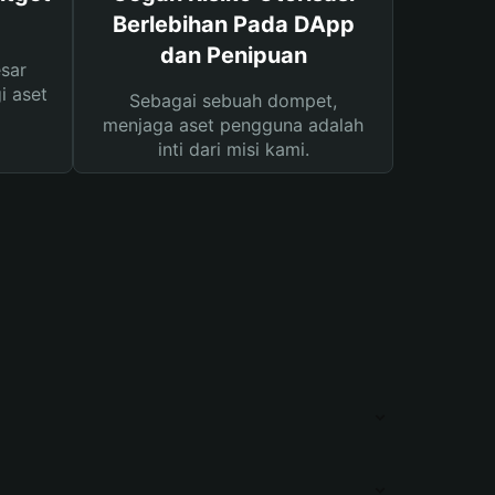
Berlebihan Pada DApp
dan Penipuan
sar
i aset
Sebagai sebuah dompet,
menjaga aset pengguna adalah
inti dari misi kami.