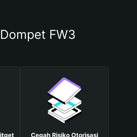
 Dompet FW3
itget
Cegah Risiko Otorisasi