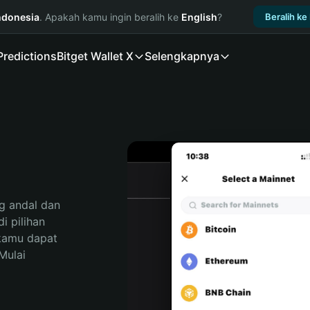
ndonesia
. Apakah kamu ingin beralih ke
English
?
Beralih ke
Predictions
Bitget Wallet X
Selengkapnya
 andal dan 
 pilihan 
kamu dapat 
ulai 