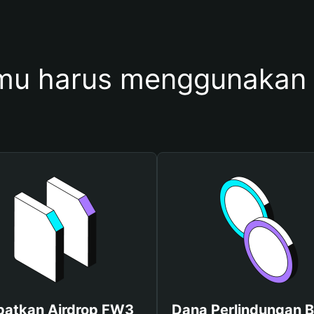
mu harus menggunakan
patkan Airdrop FW3
Dana Perlindungan B