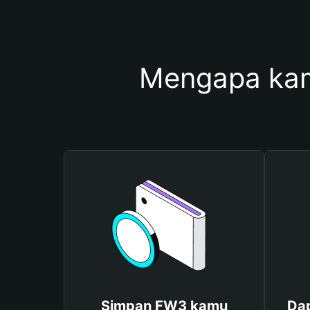
Mengapa ka
Simpan FW3 kamu
Da