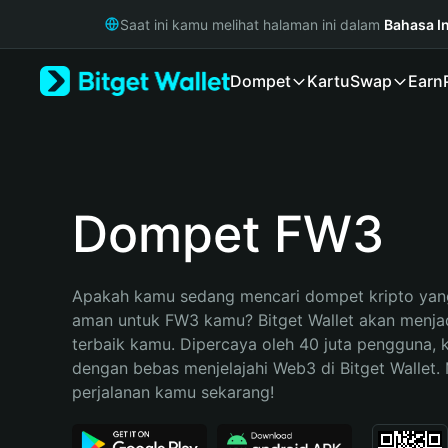
English
Saat ini kamu melihat halaman ini dalam
Bahasa I
日本語
Tiếng Việt
Dompet
Kartu
Swap
Earn
Русский
Español (Latinoamérica)
Türkçe
Italiano
Français
Deutsch
Dompet FW3
简体中文
繁體中文
Português (Portugal)
Apakah kamu sedang mencari dompet kripto yang
Bahasa Indonesia
aman untuk FW3 kamu? Bitget Wallet akan menjadi
ภาษาไทย
terbaik kamu. Dipercaya oleh 40 juta pengguna, 
हिन्दी
dengan bebas menjelajahi Web3 di Bitget Wallet. M
বাংলা
perjalanan kamu sekarang!
Español
Português (Brasil)
Español (Argentina)