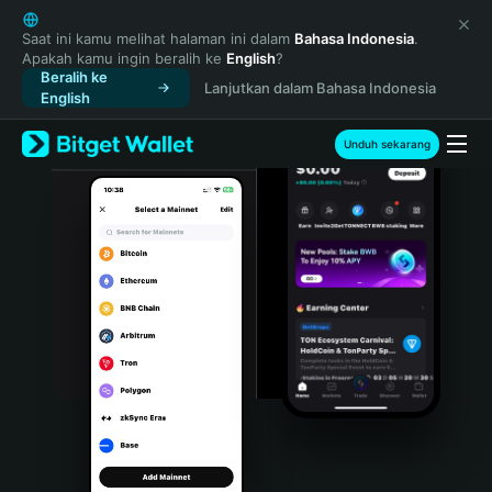
English
日本語
Saat ini kamu melihat halaman ini dalam
Bahasa Indonesia
.
Apakah kamu ingin beralih ke
English
?
Tiếng Việt
Beralih ke
Lanjutkan dalam Bahasa Indonesia
Русский
English
Español (Latinoamérica)
Türkçe
Unduh sekarang
Italiano
Français
Deutsch
简体中文
繁體中文
Português (Portugal)
Bahasa Indonesia
ภาษาไทย
हिन्दी
বাংলা
Español
Português (Brasil)
Español (Argentina)