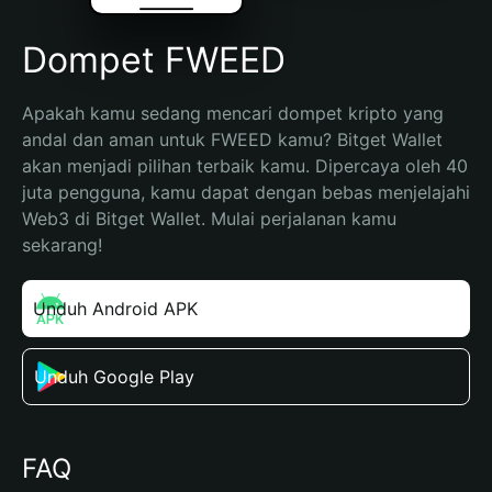
Dompet FWEED
Apakah kamu sedang mencari dompet kripto yang 
andal dan aman untuk FWEED kamu? Bitget Wallet 
akan menjadi pilihan terbaik kamu. Dipercaya oleh 40 
juta pengguna, kamu dapat dengan bebas menjelajahi 
Web3 di Bitget Wallet. Mulai perjalanan kamu 
sekarang!
Unduh Android APK
Unduh Google Play
FAQ