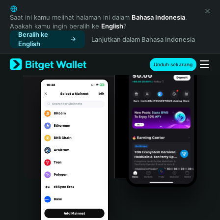
English
日本語
Saat ini kamu melihat halaman ini dalam
Bahasa Indonesia
.
Apakah kamu ingin beralih ke
English
?
Tiếng Việt
Beralih ke
Lanjutkan dalam Bahasa Indonesia
Русский
English
Español (Latinoamérica)
Türkçe
Unduh sekarang
Italiano
Français
Deutsch
简体中文
繁體中文
Português (Portugal)
Bahasa Indonesia
ภาษาไทย
हिन्दी
বাংলা
Español
Português (Brasil)
Español (Argentina)