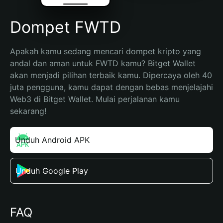
Dompet FWTD
Apakah kamu sedang mencari dompet kripto yang 
andal dan aman untuk FWTD kamu? Bitget Wallet 
akan menjadi pilihan terbaik kamu. Dipercaya oleh 40 
juta pengguna, kamu dapat dengan bebas menjelajahi 
Web3 di Bitget Wallet. Mulai perjalanan kamu 
sekarang!
Unduh Android APK
Unduh Google Play
FAQ