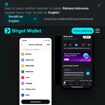
English
日本語
Saat ini kamu melihat halaman ini dalam
Bahasa Indonesia
.
Apakah kamu ingin beralih ke
English
?
Tiếng Việt
Beralih ke
Lanjutkan dalam Bahasa Indonesia
Русский
English
Español (Latinoamérica)
Türkçe
Unduh sekarang
Italiano
Français
Deutsch
简体中文
繁體中文
Português (Portugal)
Bahasa Indonesia
ภาษาไทย
हिन्दी
বাংলা
Español
Português (Brasil)
Español (Argentina)