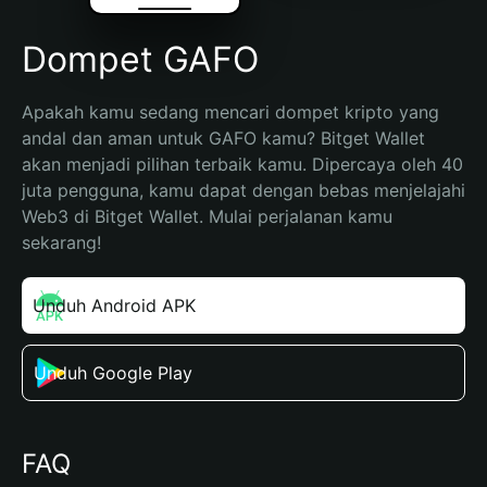
Dompet GAFO
Apakah kamu sedang mencari dompet kripto yang 
andal dan aman untuk GAFO kamu? Bitget Wallet 
akan menjadi pilihan terbaik kamu. Dipercaya oleh 40 
juta pengguna, kamu dapat dengan bebas menjelajahi 
Web3 di Bitget Wallet. Mulai perjalanan kamu 
sekarang!
Unduh Android APK
Unduh Google Play
FAQ