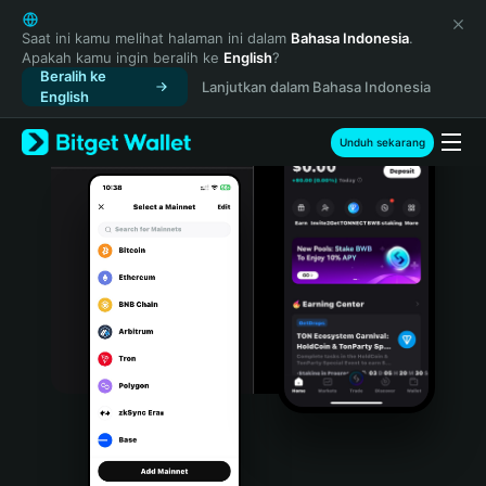
English
日本語
Saat ini kamu melihat halaman ini dalam
Bahasa Indonesia
.
Apakah kamu ingin beralih ke
English
?
Tiếng Việt
Beralih ke
Lanjutkan dalam Bahasa Indonesia
Русский
English
Español (Latinoamérica)
Türkçe
Unduh sekarang
Italiano
Français
Deutsch
简体中文
繁體中文
Português (Portugal)
Bahasa Indonesia
ภาษาไทย
हिन्दी
বাংলা
Español
Português (Brasil)
Español (Argentina)