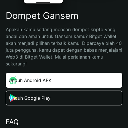
Dompet Gansem
Apakah kamu sedang mencari dompet kripto yang 
andal dan aman untuk Gansem kamu? Bitget Wallet 
akan menjadi pilihan terbaik kamu. Dipercaya oleh 40 
juta pengguna, kamu dapat dengan bebas menjelajahi 
Web3 di Bitget Wallet. Mulai perjalanan kamu 
sekarang!
Unduh Android APK
Unduh Google Play
FAQ