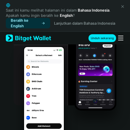
English
日本語
Saat ini kamu melihat halaman ini dalam
Bahasa Indonesia
.
Apakah kamu ingin beralih ke
English
?
Tiếng Việt
Beralih ke
Lanjutkan dalam Bahasa Indonesia
Русский
English
Español (Latinoamérica)
Türkçe
Unduh sekarang
Italiano
Français
Deutsch
简体中文
繁體中文
Português (Portugal)
Bahasa Indonesia
ภาษาไทย
हिन्दी
বাংলা
Español
Português (Brasil)
Español (Argentina)