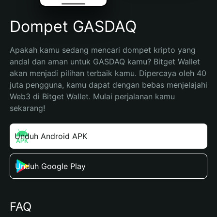
Dompet GASDAQ
Apakah kamu sedang mencari dompet kripto yang 
andal dan aman untuk GASDAQ kamu? Bitget Wallet 
akan menjadi pilihan terbaik kamu. Dipercaya oleh 40 
juta pengguna, kamu dapat dengan bebas menjelajahi 
Web3 di Bitget Wallet. Mulai perjalanan kamu 
sekarang!
Unduh Android APK
Unduh Google Play
FAQ