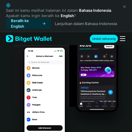
English
日本語
Saat ini kamu melihat halaman ini dalam
Bahasa Indonesia
.
Apakah kamu ingin beralih ke
English
?
Tiếng Việt
Beralih ke
Lanjutkan dalam Bahasa Indonesia
Русский
English
Español (Latinoamérica)
Türkçe
Unduh sekarang
Italiano
Français
Deutsch
简体中文
繁體中文
Português (Portugal)
Bahasa Indonesia
ภาษาไทย
हिन्दी
বাংলা
Español
Português (Brasil)
Español (Argentina)