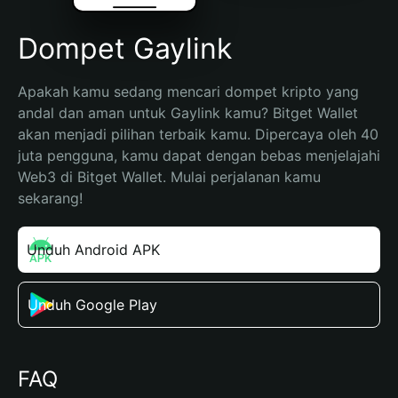
Dompet Gaylink
Apakah kamu sedang mencari dompet kripto yang 
andal dan aman untuk Gaylink kamu? Bitget Wallet 
akan menjadi pilihan terbaik kamu. Dipercaya oleh 40 
juta pengguna, kamu dapat dengan bebas menjelajahi 
Web3 di Bitget Wallet. Mulai perjalanan kamu 
sekarang!
Unduh Android APK
Unduh Google Play
FAQ