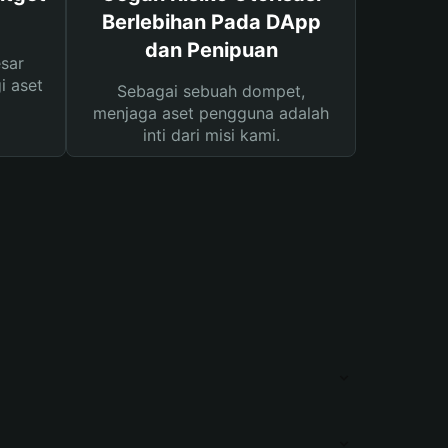
Berlebihan Pada DApp
dan Penipuan
sar
i aset
Sebagai sebuah dompet,
menjaga aset pengguna adalah
inti dari misi kami.