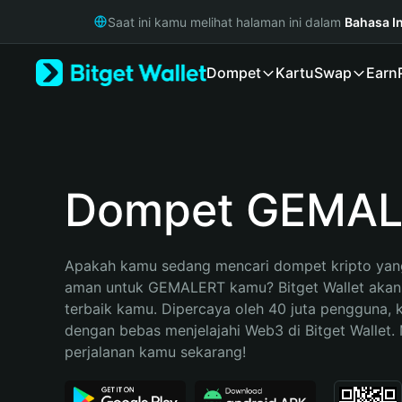
English
Saat ini kamu melihat halaman ini dalam
Bahasa I
日本語
Tiếng Việt
Dompet
Kartu
Swap
Earn
Русский
Español (Latinoamérica)
Türkçe
Italiano
Français
Deutsch
Dompet GEMA
简体中文
繁體中文
Português (Portugal)
Apakah kamu sedang mencari dompet kripto yang
Bahasa Indonesia
aman untuk GEMALERT kamu? Bitget Wallet akan m
ภาษาไทย
terbaik kamu. Dipercaya oleh 40 juta pengguna, 
हिन्दी
dengan bebas menjelajahi Web3 di Bitget Wallet. M
বাংলা
perjalanan kamu sekarang!
Español
Português (Brasil)
Español (Argentina)