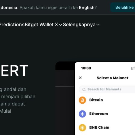
ndonesia
. Apakah kamu ingin beralih ke
English
?
Beralih ke
Predictions
Bitget Wallet X
Selengkapnya
LERT
 andal dan 
enjadi pilihan 
kamu dapat 
ulai 