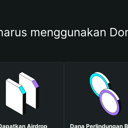
harus menggunakan D
Dapatkan Airdrop
Dana Perlindungan B