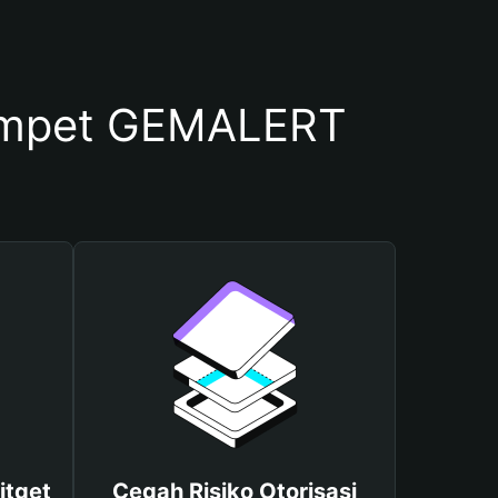
ompet GEMALERT
itget
Cegah Risiko Otorisasi