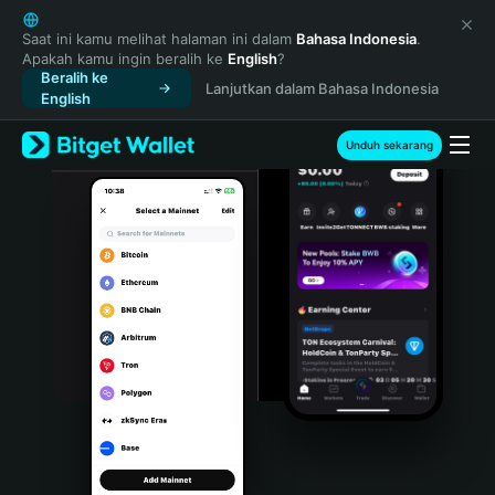
English
日本語
Saat ini kamu melihat halaman ini dalam
Bahasa Indonesia
.
Apakah kamu ingin beralih ke
English
?
Tiếng Việt
Beralih ke
Lanjutkan dalam Bahasa Indonesia
Русский
English
Español (Latinoamérica)
Türkçe
Unduh sekarang
Italiano
Français
Deutsch
简体中文
繁體中文
Português (Portugal)
Bahasa Indonesia
ภาษาไทย
हिन्दी
বাংলা
Español
Português (Brasil)
Español (Argentina)