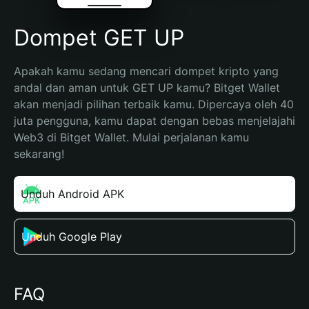
Dompet GET UP
Apakah kamu sedang mencari dompet kripto yang 
andal dan aman untuk GET UP kamu? Bitget Wallet 
akan menjadi pilihan terbaik kamu. Dipercaya oleh 40 
juta pengguna, kamu dapat dengan bebas menjelajahi 
Web3 di Bitget Wallet. Mulai perjalanan kamu 
sekarang!
Unduh Android APK
Unduh Google Play
FAQ