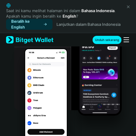
English
日本語
Saat ini kamu melihat halaman ini dalam
Bahasa Indonesia
.
Apakah kamu ingin beralih ke
English
?
Tiếng Việt
Beralih ke
Lanjutkan dalam Bahasa Indonesia
Русский
English
Español (Latinoamérica)
Türkçe
Unduh sekarang
Italiano
Français
Deutsch
简体中文
繁體中文
Português (Portugal)
Bahasa Indonesia
ภาษาไทย
हिन्दी
বাংলা
Español
Português (Brasil)
Español (Argentina)