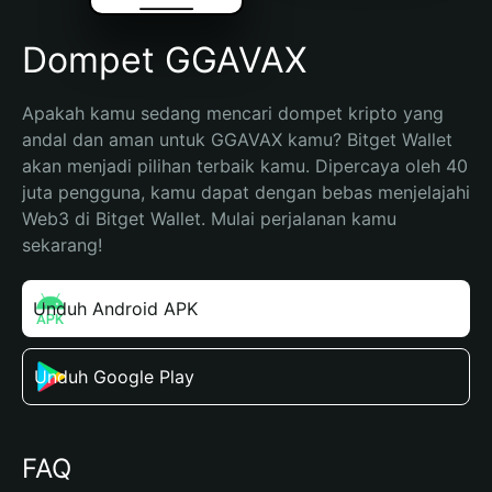
Dompet GGAVAX
Apakah kamu sedang mencari dompet kripto yang 
andal dan aman untuk GGAVAX kamu? Bitget Wallet 
akan menjadi pilihan terbaik kamu. Dipercaya oleh 40 
juta pengguna, kamu dapat dengan bebas menjelajahi 
Web3 di Bitget Wallet. Mulai perjalanan kamu 
sekarang!
Unduh Android APK
Unduh Google Play
FAQ