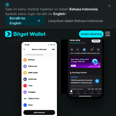
English
日本語
Saat ini kamu melihat halaman ini dalam
Bahasa Indonesia
.
Apakah kamu ingin beralih ke
English
?
Tiếng Việt
Beralih ke
Lanjutkan dalam Bahasa Indonesia
Русский
English
Español (Latinoamérica)
Türkçe
Unduh sekarang
Italiano
Français
Deutsch
简体中文
繁體中文
Português (Portugal)
Bahasa Indonesia
ภาษาไทย
हिन्दी
বাংলা
Español
Português (Brasil)
Español (Argentina)