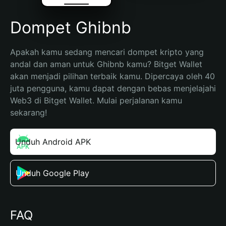
Dompet Ghibnb
Apakah kamu sedang mencari dompet kripto yang 
andal dan aman untuk Ghibnb kamu? Bitget Wallet 
akan menjadi pilihan terbaik kamu. Dipercaya oleh 40 
juta pengguna, kamu dapat dengan bebas menjelajahi 
Web3 di Bitget Wallet. Mulai perjalanan kamu 
sekarang!
Unduh Android APK
Unduh Google Play
FAQ