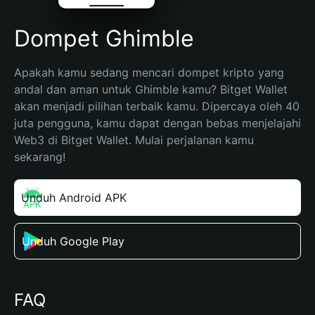
Dompet Ghimble
Apakah kamu sedang mencari dompet kripto yang 
andal dan aman untuk Ghimble kamu? Bitget Wallet 
akan menjadi pilihan terbaik kamu. Dipercaya oleh 40 
juta pengguna, kamu dapat dengan bebas menjelajahi 
Web3 di Bitget Wallet. Mulai perjalanan kamu 
sekarang!
Unduh Android APK
Unduh Google Play
FAQ