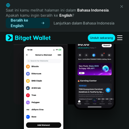
English
日本語
Saat ini kamu melihat halaman ini dalam
Bahasa Indonesia
.
Apakah kamu ingin beralih ke
English
?
Tiếng Việt
Beralih ke
Lanjutkan dalam Bahasa Indonesia
Русский
English
Español (Latinoamérica)
Türkçe
Unduh sekarang
Italiano
Français
Deutsch
简体中文
繁體中文
Português (Portugal)
Bahasa Indonesia
ภาษาไทย
हिन्दी
বাংলা
Español
Português (Brasil)
Español (Argentina)