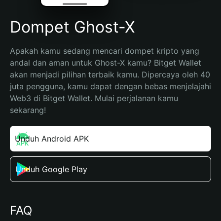
Dompet Ghost-X
Apakah kamu sedang mencari dompet kripto yang 
andal dan aman untuk Ghost-X kamu? Bitget Wallet 
akan menjadi pilihan terbaik kamu. Dipercaya oleh 40 
juta pengguna, kamu dapat dengan bebas menjelajahi 
Web3 di Bitget Wallet. Mulai perjalanan kamu 
sekarang!
Unduh Android APK
Unduh Google Play
FAQ