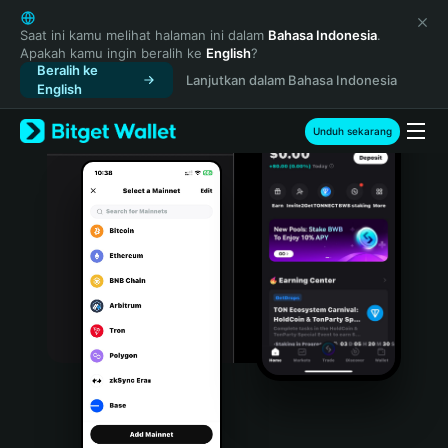
English
日本語
Saat ini kamu melihat halaman ini dalam
Bahasa Indonesia
.
Apakah kamu ingin beralih ke
English
?
Tiếng Việt
Beralih ke
Lanjutkan dalam Bahasa Indonesia
Русский
English
Español (Latinoamérica)
Türkçe
Unduh sekarang
Italiano
Français
Deutsch
简体中文
繁體中文
Português (Portugal)
Bahasa Indonesia
ภาษาไทย
हिन्दी
বাংলা
Español
Português (Brasil)
Español (Argentina)