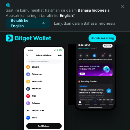
English
日本語
Saat ini kamu melihat halaman ini dalam
Bahasa Indonesia
.
Apakah kamu ingin beralih ke
English
?
Tiếng Việt
Beralih ke
Lanjutkan dalam Bahasa Indonesia
Русский
English
Español (Latinoamérica)
Türkçe
Unduh sekarang
Italiano
Français
Deutsch
简体中文
繁體中文
Português (Portugal)
Bahasa Indonesia
ภาษาไทย
हिन्दी
বাংলা
Español
Português (Brasil)
Español (Argentina)