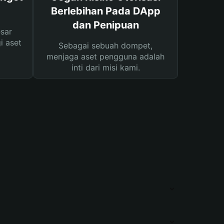
Berlebihan Pada DApp
dan Penipuan
sar
i aset
Sebagai sebuah dompet,
menjaga aset pengguna adalah
inti dari misi kami.