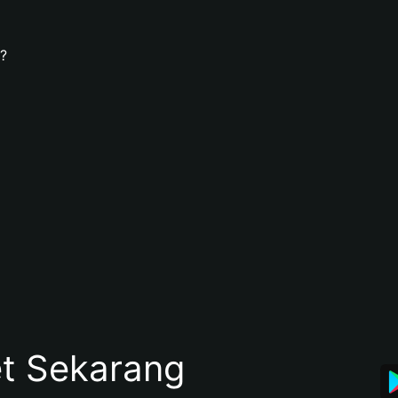
?
et Sekarang