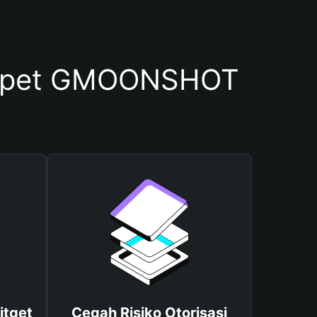
ompet GMOONSHOT
itget
Cegah Risiko Otorisasi