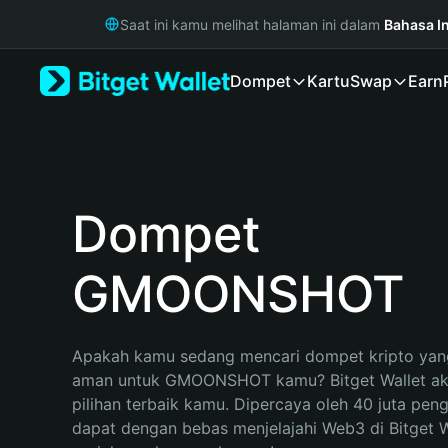
English
Saat ini kamu melihat halaman ini dalam
Bahasa I
日本語
Tiếng Việt
Dompet
Kartu
Swap
Earn
Русский
Español (Latinoamérica)
Türkçe
Italiano
Français
Deutsch
Dompet
简体中文
繁體中文
GMOONSHOT
Português (Portugal)
Bahasa Indonesia
ภาษาไทย
हिन्दी
Apakah kamu sedang mencari dompet kripto yang
বাংলা
aman untuk GMOONSHOT kamu? Bitget Wallet aka
Español
pilihan terbaik kamu. Dipercaya oleh 40 juta pen
Português (Brasil)
dapat dengan bebas menjelajahi Web3 di Bitget Wa
Español (Argentina)