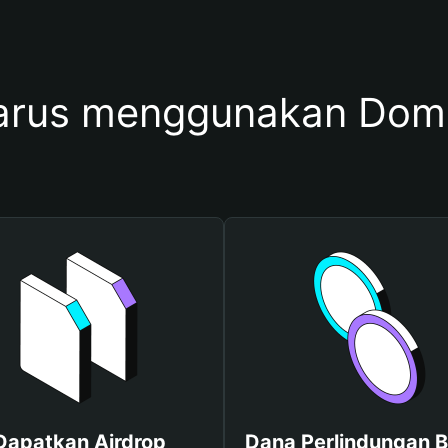
arus menggunakan D
Dapatkan Airdrop
Dana Perlindungan B