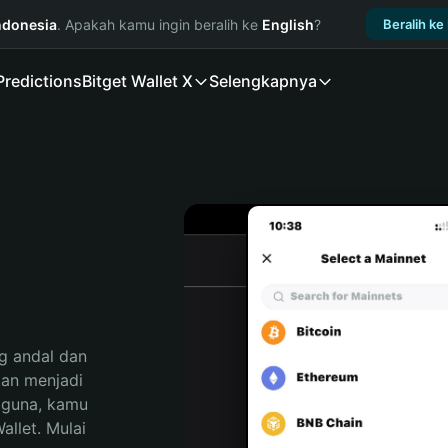
ndonesia
. Apakah kamu ingin beralih ke
English
?
Beralih ke
Predictions
Bitget Wallet X
Selengkapnya
 andal dan 
n menjadi 
gguna, kamu 
llet. Mulai 