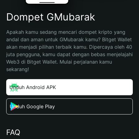
Dompet GMubarak
Apakah kamu sedang mencari dompet kripto yang 
andal dan aman untuk GMubarak kamu? Bitget Wallet 
akan menjadi pilihan terbaik kamu. Dipercaya oleh 40 
juta pengguna, kamu dapat dengan bebas menjelajahi 
Web3 di Bitget Wallet. Mulai perjalanan kamu 
sekarang!
Unduh Android APK
Unduh Google Play
FAQ