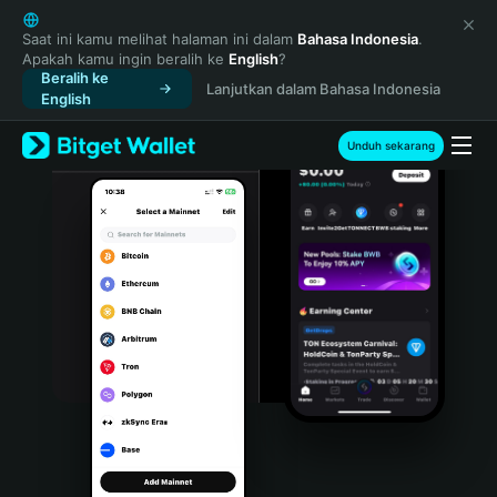
English
日本語
Saat ini kamu melihat halaman ini dalam
Bahasa Indonesia
.
Apakah kamu ingin beralih ke
English
?
Tiếng Việt
Beralih ke
Lanjutkan dalam Bahasa Indonesia
Русский
English
Español (Latinoamérica)
Türkçe
Unduh sekarang
Italiano
Français
Deutsch
简体中文
繁體中文
Português (Portugal)
Bahasa Indonesia
ภาษาไทย
हिन्दी
বাংলা
Español
Português (Brasil)
Español (Argentina)