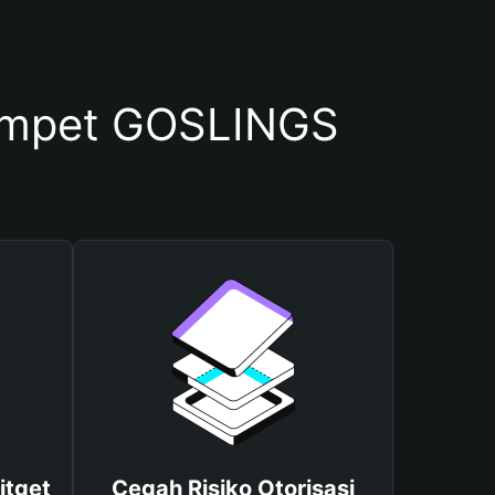
ompet GOSLINGS
itget
Cegah Risiko Otorisasi