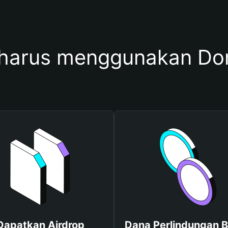
harus menggunakan D
Dapatkan Airdrop
Dana Perlindungan B