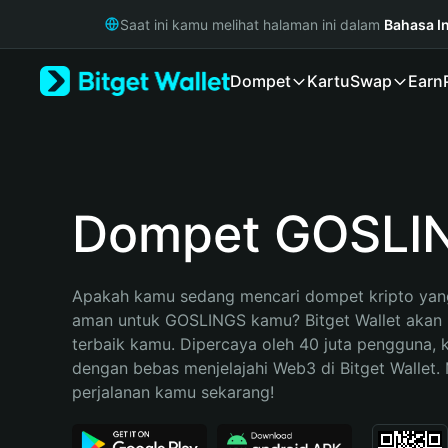
English
Saat ini kamu melihat halaman ini dalam
Bahasa I
日本語
Tiếng Việt
Dompet
Kartu
Swap
Earn
Русский
Español (Latinoamérica)
Türkçe
Italiano
Français
Deutsch
Dompet GOSLI
简体中文
繁體中文
Português (Portugal)
Apakah kamu sedang mencari dompet kripto yang
Bahasa Indonesia
aman untuk GOSLINGS kamu? Bitget Wallet akan me
ภาษาไทย
terbaik kamu. Dipercaya oleh 40 juta pengguna, 
हिन्दी
dengan bebas menjelajahi Web3 di Bitget Wallet. M
বাংলা
perjalanan kamu sekarang!
Español
Português (Brasil)
Español (Argentina)