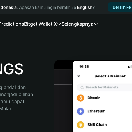
ndonesia
. Apakah kamu ingin beralih ke
English
?
Beralih ke
Predictions
Bitget Wallet X
Selengkapnya
NGS
 andal dan 
njadi pilihan 
kamu dapat 
ulai 