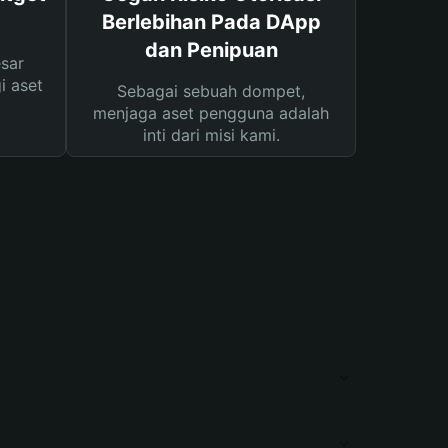
Berlebihan Pada DApp
dan Penipuan
sar
i aset
Sebagai sebuah dompet,
menjaga aset pengguna adalah
inti dari misi kami.