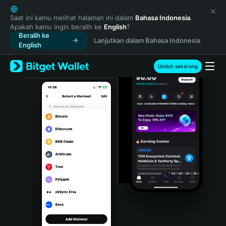
English
日本語
Saat ini kamu melihat halaman ini dalam
Bahasa Indonesia
.
Apakah kamu ingin beralih ke
English
?
Tiếng Việt
Beralih ke
Lanjutkan dalam Bahasa Indonesia
Русский
English
Español (Latinoamérica)
Türkçe
Unduh sekarang
Italiano
Français
Deutsch
简体中文
繁體中文
Português (Portugal)
Bahasa Indonesia
ภาษาไทย
हिन्दी
বাংলা
Español
Português (Brasil)
Español (Argentina)