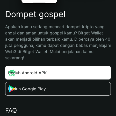
Dompet gospel
Apakah kamu sedang mencari dompet kripto yang 
andal dan aman untuk gospel kamu? Bitget Wallet 
akan menjadi pilihan terbaik kamu. Dipercaya oleh 40 
juta pengguna, kamu dapat dengan bebas menjelajahi 
Web3 di Bitget Wallet. Mulai perjalanan kamu 
sekarang!
Unduh Android APK
Unduh Google Play
FAQ