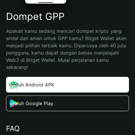
Dompet GPP
Apakah kamu sedang mencari dompet kripto yang 
andal dan aman untuk GPP kamu? Bitget Wallet akan 
menjadi pilihan terbaik kamu. Dipercaya oleh 40 juta 
pengguna, kamu dapat dengan bebas menjelajahi 
Web3 di Bitget Wallet. Mulai perjalanan kamu 
sekarang!
Unduh Android APK
Unduh Google Play
FAQ