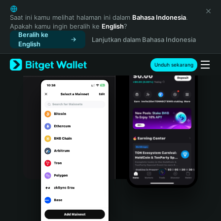
English
日本語
Saat ini kamu melihat halaman ini dalam
Bahasa Indonesia
.
Apakah kamu ingin beralih ke
English
?
Tiếng Việt
Beralih ke
Lanjutkan dalam Bahasa Indonesia
Русский
English
Español (Latinoamérica)
Türkçe
Unduh sekarang
Italiano
Français
Deutsch
简体中文
繁體中文
Português (Portugal)
Bahasa Indonesia
ภาษาไทย
हिन्दी
বাংলা
Español
Português (Brasil)
Español (Argentina)