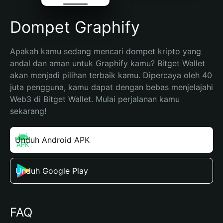
Dompet Graphify
Apakah kamu sedang mencari dompet kripto yang 
andal dan aman untuk Graphify kamu? Bitget Wallet 
akan menjadi pilihan terbaik kamu. Dipercaya oleh 40 
juta pengguna, kamu dapat dengan bebas menjelajahi 
Web3 di Bitget Wallet. Mulai perjalanan kamu 
sekarang!
Unduh Android APK
Unduh Google Play
FAQ