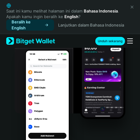
English
日本語
Saat ini kamu melihat halaman ini dalam
Bahasa Indonesia
.
Apakah kamu ingin beralih ke
English
?
Tiếng Việt
Beralih ke
Lanjutkan dalam Bahasa Indonesia
Русский
English
Español (Latinoamérica)
Türkçe
Unduh sekarang
Italiano
Français
Deutsch
简体中文
繁體中文
Português (Portugal)
Bahasa Indonesia
ภาษาไทย
हिन्दी
বাংলা
Español
Português (Brasil)
Español (Argentina)