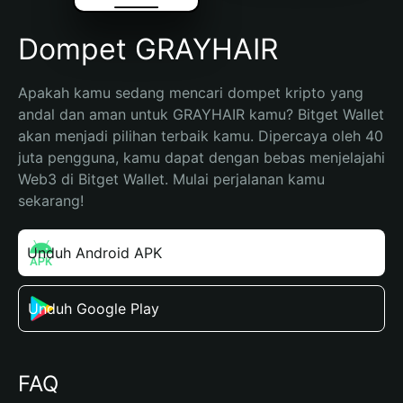
Dompet GRAYHAIR
Apakah kamu sedang mencari dompet kripto yang 
andal dan aman untuk GRAYHAIR kamu? Bitget Wallet 
akan menjadi pilihan terbaik kamu. Dipercaya oleh 40 
juta pengguna, kamu dapat dengan bebas menjelajahi 
Web3 di Bitget Wallet. Mulai perjalanan kamu 
sekarang!
Unduh Android APK
Unduh Google Play
FAQ