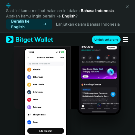
English
日本語
Saat ini kamu melihat halaman ini dalam
Bahasa Indonesia
.
Apakah kamu ingin beralih ke
English
?
Tiếng Việt
Beralih ke
Lanjutkan dalam Bahasa Indonesia
Русский
English
Español (Latinoamérica)
Türkçe
Unduh sekarang
Italiano
Français
Deutsch
简体中文
繁體中文
Português (Portugal)
Bahasa Indonesia
ภาษาไทย
हिन्दी
বাংলা
Español
Português (Brasil)
Español (Argentina)