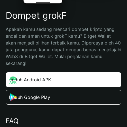
Dompet grokF
Apakah kamu sedang mencari dompet kripto yang 
andal dan aman untuk grokF kamu? Bitget Wallet 
akan menjadi pilihan terbaik kamu. Dipercaya oleh 40 
juta pengguna, kamu dapat dengan bebas menjelajahi 
Web3 di Bitget Wallet. Mulai perjalanan kamu 
sekarang!
Unduh Android APK
Unduh Google Play
FAQ