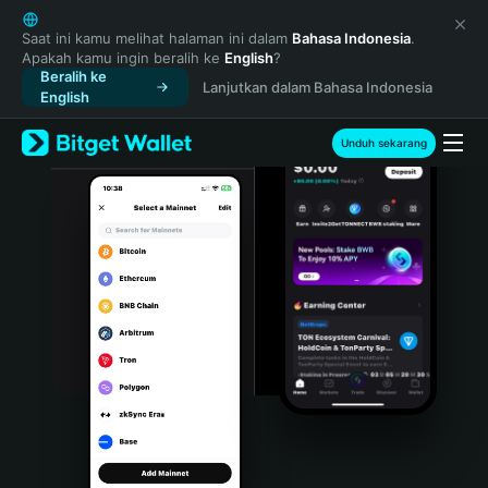
English
日本語
Saat ini kamu melihat halaman ini dalam
Bahasa Indonesia
.
Apakah kamu ingin beralih ke
English
?
Tiếng Việt
Beralih ke
Lanjutkan dalam Bahasa Indonesia
Русский
English
Español (Latinoamérica)
Türkçe
Unduh sekarang
Italiano
Français
Deutsch
简体中文
繁體中文
Português (Portugal)
Bahasa Indonesia
ภาษาไทย
हिन्दी
বাংলা
Español
Português (Brasil)
Español (Argentina)