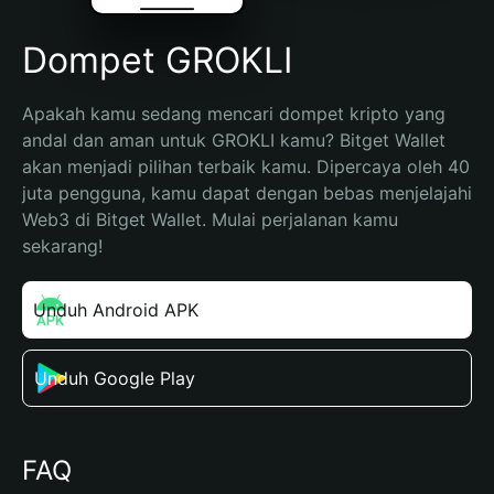
Dompet GROKLI
Apakah kamu sedang mencari dompet kripto yang 
andal dan aman untuk GROKLI kamu? Bitget Wallet 
akan menjadi pilihan terbaik kamu. Dipercaya oleh 40 
juta pengguna, kamu dapat dengan bebas menjelajahi 
Web3 di Bitget Wallet. Mulai perjalanan kamu 
sekarang!
Unduh Android APK
Unduh Google Play
FAQ