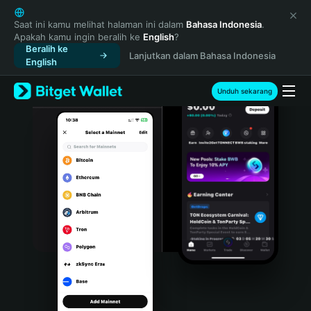
English
日本語
Saat ini kamu melihat halaman ini dalam
Bahasa Indonesia
.
Apakah kamu ingin beralih ke
English
?
Tiếng Việt
Beralih ke
Lanjutkan dalam Bahasa Indonesia
Русский
English
Español (Latinoamérica)
Türkçe
Unduh sekarang
Italiano
Français
Deutsch
简体中文
繁體中文
Português (Portugal)
Bahasa Indonesia
ภาษาไทย
हिन्दी
বাংলা
Español
Português (Brasil)
Español (Argentina)