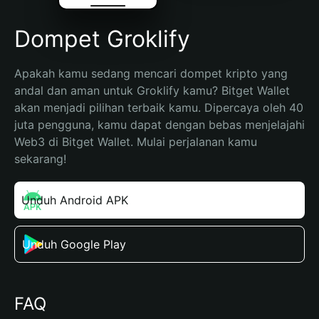
Dompet Groklify
Apakah kamu sedang mencari dompet kripto yang 
andal dan aman untuk Groklify kamu? Bitget Wallet 
akan menjadi pilihan terbaik kamu. Dipercaya oleh 40 
juta pengguna, kamu dapat dengan bebas menjelajahi 
Web3 di Bitget Wallet. Mulai perjalanan kamu 
sekarang!
Unduh Android APK
Unduh Google Play
FAQ