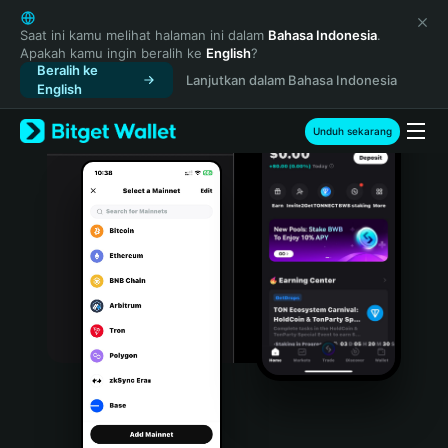
English
日本語
Saat ini kamu melihat halaman ini dalam
Bahasa Indonesia
.
Apakah kamu ingin beralih ke
English
?
Tiếng Việt
Beralih ke
Lanjutkan dalam Bahasa Indonesia
Русский
English
Español (Latinoamérica)
Türkçe
Unduh sekarang
Italiano
Français
Deutsch
简体中文
繁體中文
Português (Portugal)
Bahasa Indonesia
ภาษาไทย
हिन्दी
বাংলা
Español
Português (Brasil)
Español (Argentina)