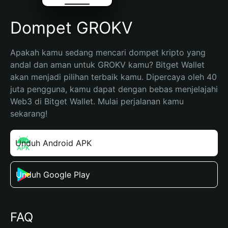
Dompet GROKV
Apakah kamu sedang mencari dompet kripto yang 
andal dan aman untuk GROKV kamu? Bitget Wallet 
akan menjadi pilihan terbaik kamu. Dipercaya oleh 40 
juta pengguna, kamu dapat dengan bebas menjelajahi 
Web3 di Bitget Wallet. Mulai perjalanan kamu 
sekarang!
Unduh Android APK
Unduh Google Play
FAQ