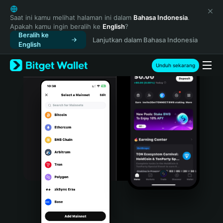
English
日本語
Saat ini kamu melihat halaman ini dalam
Bahasa Indonesia
.
Apakah kamu ingin beralih ke
English
?
Tiếng Việt
Beralih ke
Lanjutkan dalam Bahasa Indonesia
Русский
English
Español (Latinoamérica)
Türkçe
Unduh sekarang
Italiano
Français
Deutsch
简体中文
繁體中文
Português (Portugal)
Bahasa Indonesia
ภาษาไทย
हिन्दी
বাংলা
Español
Português (Brasil)
Español (Argentina)